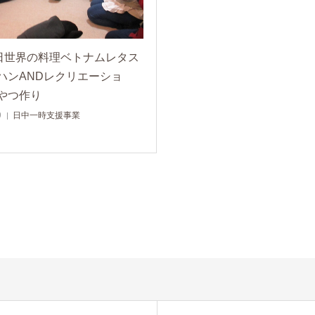
6日世界の料理ベトナムレタス
ハンANDレクリエーショ
やつ作り
9
日中一時支援事業