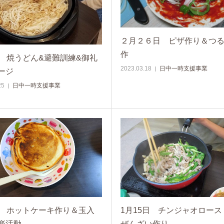
２月２６日 ピザ作り＆つ
作
日 焼うどん&避難訓練&御礼
2023.03.18
日中一時支援事業
ージ
25
日中一時支援事業
日 ホットケーキ作り＆玉入
1月15日 チンジャオロース
楽活動
ぜんざい作り