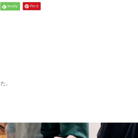
feedly
Pin it
した。