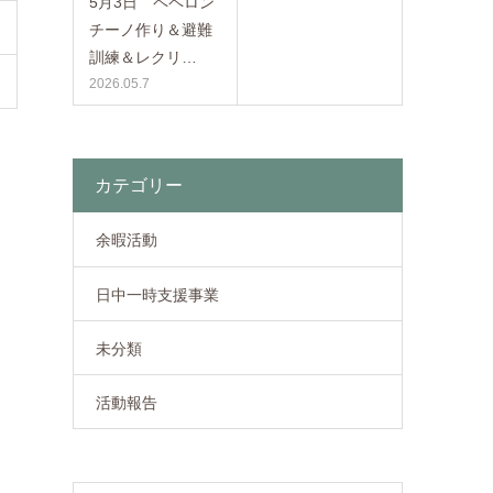
5月3日 ペペロン
チーノ作り＆避難
訓練＆レクリ…
2026.05.7
カテゴリー
余暇活動
日中一時支援事業
未分類
活動報告