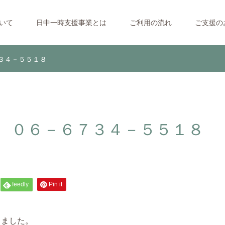
ついて
日中一時支援事業とは
ご利用の流れ
ご支援の
３４－５５１８
 ０６－６７３４－５５１８
feedly
Pin it
りました。