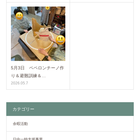
5月3日 ペペロンチーノ作
り＆避難訓練＆…
2026.05.7
カテゴリー
余暇活動
日中一時支援事業