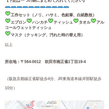
【下記は一つの袋にまとめて入れてください】
工作セット（ノリ、ハサミ、色鉛筆、白紙数枚）
エプロン
ハンカチ
ティッシュ
タオル
アル
コールウェットティッシュ
マスク（クッキング、汚れた時の替え用）
以上
所在地：〒564-0012 吹田市南正雀1丁目19-4
（阪急京都線正雀駅徒歩4分、JR東海道本線岸部駅徒歩
10分）