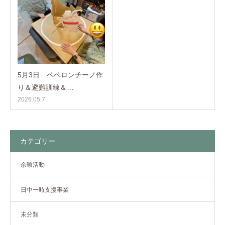
5月3日 ペペロンチーノ作
り＆避難訓練＆…
2026.05.7
カテゴリー
余暇活動
日中一時支援事業
未分類