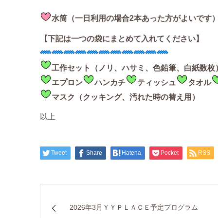
水筒（一日利用の場合2本あった方がよいです
【下記は一つの袋にまとめて入れてください】
工作セット（ノリ、ハサミ、色鉛筆、白紙数枚
エプロン
ハンカチ
ティッシュ
タオル
マスク（クッキング、汚れた時の替え用）
以上
Tweet
Share
Hatena
Pocket
RSS
2026年3月ＹＹＰＬＡＣＥ予定プログラム