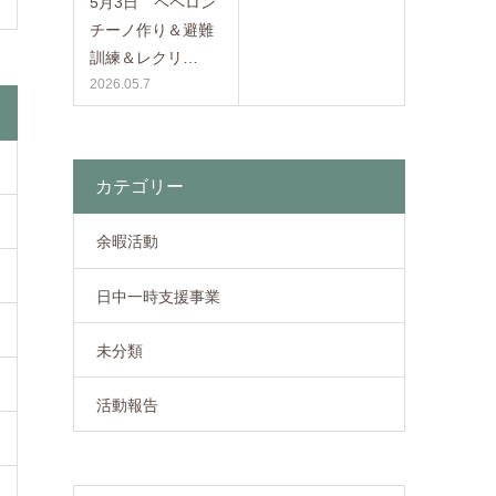
5月3日 ペペロン
チーノ作り＆避難
訓練＆レクリ…
2026.05.7
カテゴリー
余暇活動
日中一時支援事業
未分類
活動報告