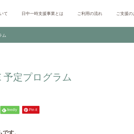
ついて
日中一時支援事業とは
ご利用の流れ
ご支援の
ラム
ＣＥ予定プログラム
feedly
Pin it
ラムです。