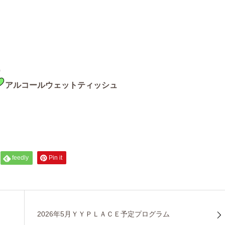
）
）
アルコールウェットティッシュ
feedly
Pin it
2026年5月ＹＹＰＬＡＣＥ予定プログラム