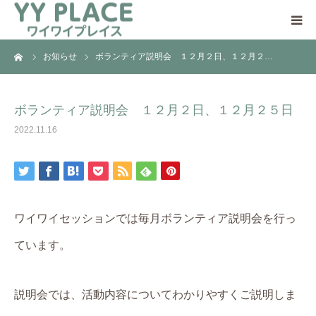
ーム
お知らせ
ボランティア説明会 １２月２日、１２月２…
YY PLACEについて
日中一時支援事業とは
ボランティア説明会 １２月２日、１２月２５日
2022.11.16
ご利用の流れ
ご支援のお願い
ワイワイセッションでは毎月ボランティア説明会を行っ
アクセス
ています。
説明会では、活動内容についてわかりやすくご説明しま