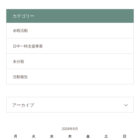
カテゴリー
余暇活動
日中一時支援事業
未分類
活動報告
アーカイブ
2026年8月
月
火
水
木
金
土
日