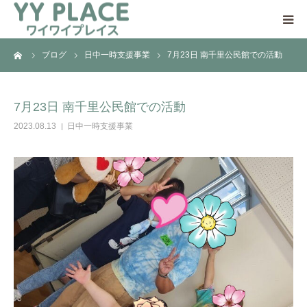
ーム
ブログ
日中一時支援事業
7月23日 南千里公民館での活動
YY PLACEについて
日中一時支援事業とは
7月23日 南千里公民館での活動
2023.08.13
日中一時支援事業
ご利用の流れ
ご支援のお願い
アクセス