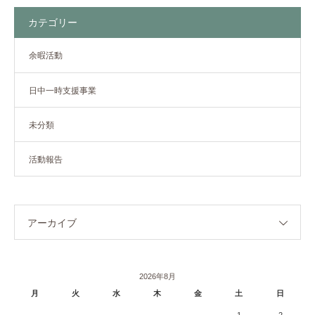
カテゴリー
余暇活動
日中一時支援事業
未分類
活動報告
アーカイブ
2026年8月
月
火
水
木
金
土
日