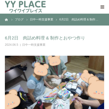
ーム
ブログ
日中一時支援事業
6月2日 肉詰め料理 & 制作…
YY PLACEについて
日中一時支援事業とは
6月2日 肉詰め料理 & 制作とおやつ作り
2024.06.5
日中一時支援事業
ご利用の流れ
ご支援のお願い
アクセス