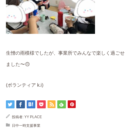
生憎の雨模様でしたが、事業所でみんなで楽しく過ごせ
ました〜
🙃
(ボランティア
k.i)
投稿者:
YY PLACE
日中一時支援事業