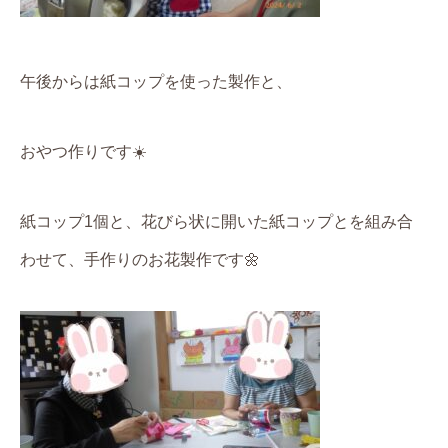
午後からは紙コップを使った製作と、
おやつ作りです
☀️
紙コップ
1
個と、花びら状に開いた紙コップとを組み合
わせて、手作りのお花製作です
🌼