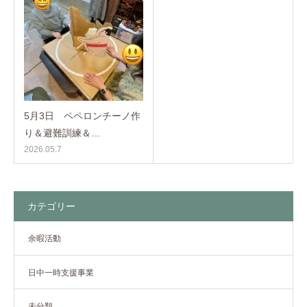
5月3日 ペペロンチーノ作
り＆避難訓練＆…
2026.05.7
カテゴリー
余暇活動
日中一時支援事業
未分類