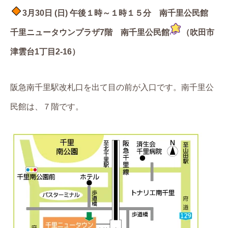
3
月30日 (日) 午後１時～１時１５分 南千里公民館
千里ニュータウンプラザ7階
南千里公民館
（吹田市
津雲台1丁目2-16）
阪急南千里駅改札口を出て目の前が入口です。南千里公
民館は、７階です。