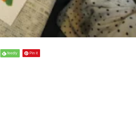
feedly
Pin it