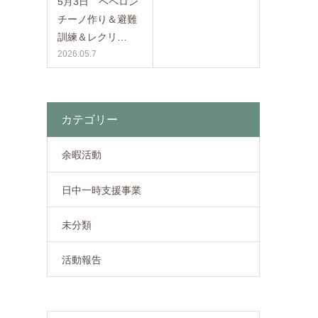
5月3日 ペペロン
チーノ作り＆避難
訓練＆レクリ…
2026.05.7
カテゴリー
余暇活動
日中一時支援事業
未分類
活動報告