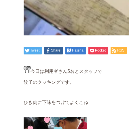
Tweet
Share
Hatena
Pocket
RSS
今日は利用者さん5名とスタッフで
餃子のクッキングです。
ひき肉に下味をつけてよくこね